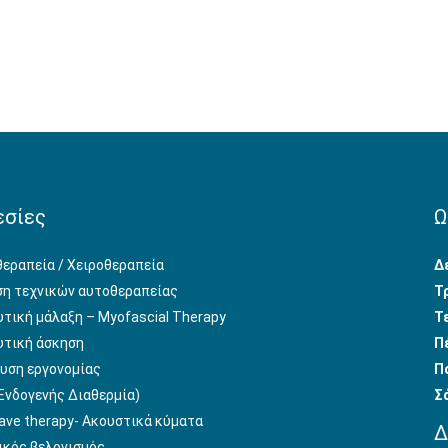
εσίες
Ω
εραπεία / Χειροθεραπεία
Δ
η τεχνικών αυτοθεραπείας
Τ
τική μάλαξη – Myofascial Therapy
Τ
τική άσκηση
Π
υση εργονομίας
Π
νδογενής Διαθερμία)
Σ
ve therapy- Aκουστικά κύματα
Δ
ικός βελονισμός