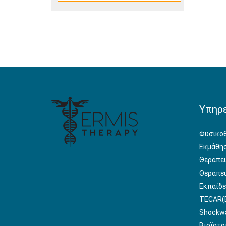
Υπηρ
Φυσικοθ
Εκμάθησ
Θεραπευ
Θεραπευ
Εκπαίδε
TECAR(Ε
Shockwa
Βιοϊατρ