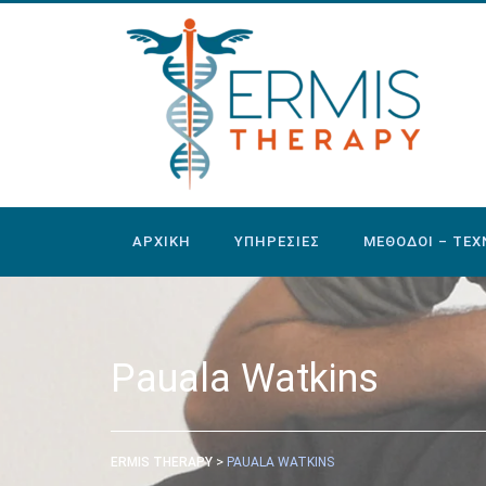
ΑΡΧΙΚΗ
ΥΠΗΡΕΣΙΕΣ
ΜΕΘΟΔΟΙ – ΤΕΧ
Pauala Watkins
>
ERMIS THERAPY
PAUALA WATKINS