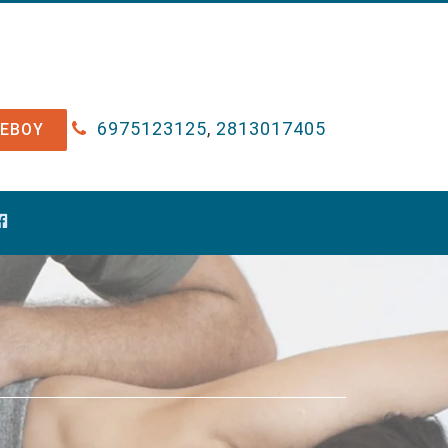
6975123125
,
2813017405
ΤΕΒΟΥ
FACEBOOK