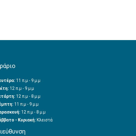
ράριο
ευτέρα:
11 π.μ - 9 μ.μ
ρίτη:
12 π.μ - 9 μ.μ
ετάρτη:
12 π.μ - 8 μ.μ
έμπτη:
11 π.μ - 9 μ.μ
αρασκευή:
12 π.μ - 8 μ.μ
άββατο - Κυριακή:
Κλειστά
ιεύθυνση