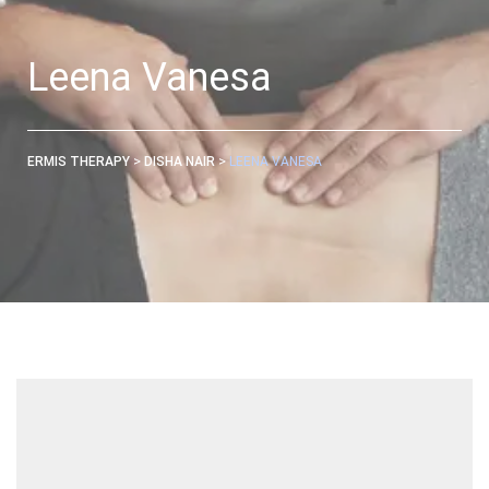
Leena Vanesa
>
>
ERMIS THERAPY
DISHA NAIR
LEENA VANESA