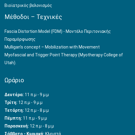
Βιοϊατρικός βελονισμός
Μέθοδοι – Τεχνικές
Fascia Distortion Model (FDM) - Μοντέλο Περιτονιακής
Παραμόρφωσης
Mulligan’s concept – Mobilization with Movement
Myofascial and Trigger Point Therapy (Myotherapy College of
Utah).
Ωράριο
Δευτέρα:
11 π.μ - 9 μ.μ
Τρίτη:
12 π.μ - 9 μ.μ
Τετάρτη:
12 π.μ - 8 μ.μ
Πέμπτη:
11 π.μ - 9 μ.μ
Παρασκευή:
12 π.μ - 8 μ.μ
Σάββατο - Κυριακή:
Κλειστά